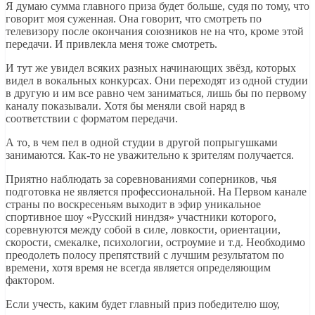
Я думаю сумма главного приза будет больше, судя по тому, что
говорит моя суженная. Она говорит, что смотреть по
телевизору после окончания союзников не на что, кроме этой
передачи. И привлекла меня тоже смотреть.
И тут же увидел всяких разных начинающих звёзд, которых
видел в вокальных конкурсах. Они переходят из одной студии
в другую и им все равно чем заниматься, лишь бы по первому
каналу показывали. Хотя бы меняли свой наряд в
соответствии с форматом передачи.
А то, в чем пел в одной студии в другой попрыгушками
занимаются. Как-то не уважительно к зрителям получается.
Приятно наблюдать за соревнованиями соперников, чья
подготовка не является профессиональной. На Первом канале
страны по воскресеньям выходит в эфир уникальное
спортивное шоу «Русский ниндзя» участники которого,
соревнуются между собой в силе, ловкости, ориентации,
скорости, смекалке, психологии, остроумие и т.д. Необходимо
преодолеть полосу препятствий с лучшим результатом по
времени, хотя время не всегда является определяющим
фактором.
Если учесть, каким будет главный приз победителю шоу,