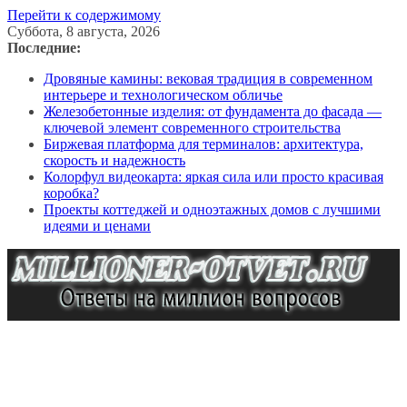
Перейти к содержимому
Суббота, 8 августа, 2026
Последние:
Дровяные камины: вековая традиция в современном
интерьере и технологическом обличье
Железобетонные изделия: от фундамента до фасада —
ключевой элемент современного строительства
Биржевая платформа для терминалов: архитектура,
скорость и надежность
Колорфул видеокарта: яркая сила или просто красивая
коробка?
Проекты коттеджей и одноэтажных домов с лучшими
идеями и ценами