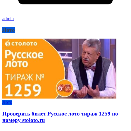
admin
Лото
Лото
Проверить билет Русское лото тираж 1259 по
номеру stoloto.ru