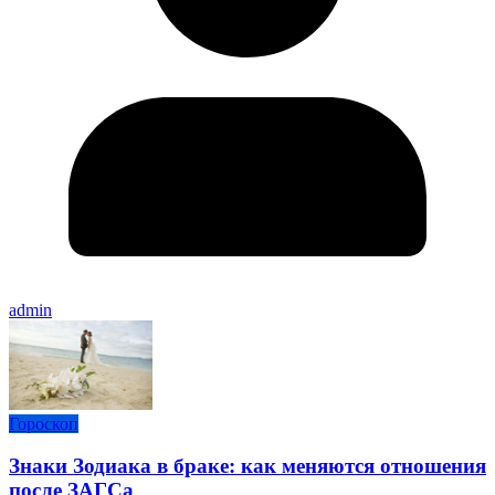
admin
Гороскоп
Знаки Зодиака в браке: как меняются отношения
после ЗАГСа