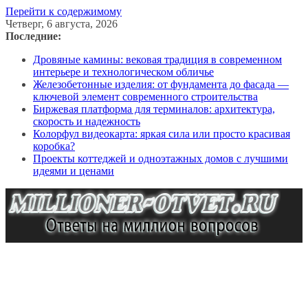
Перейти к содержимому
Четверг, 6 августа, 2026
Последние:
Дровяные камины: вековая традиция в современном
интерьере и технологическом обличье
Железобетонные изделия: от фундамента до фасада —
ключевой элемент современного строительства
Биржевая платформа для терминалов: архитектура,
скорость и надежность
Колорфул видеокарта: яркая сила или просто красивая
коробка?
Проекты коттеджей и одноэтажных домов с лучшими
идеями и ценами