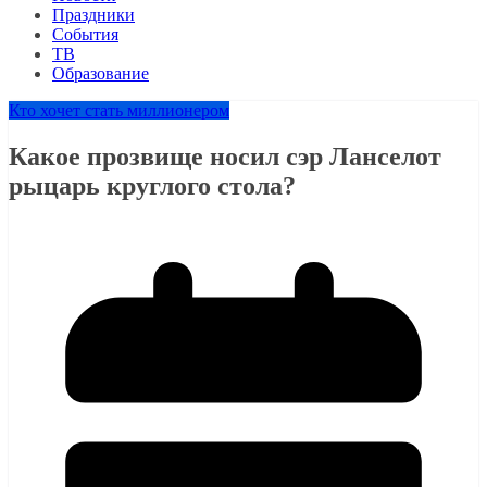
Праздники
События
ТВ
Образование
Кто хочет стать миллионером
Какое прозвище носил сэр Ланселот
рыцарь круглого стола?