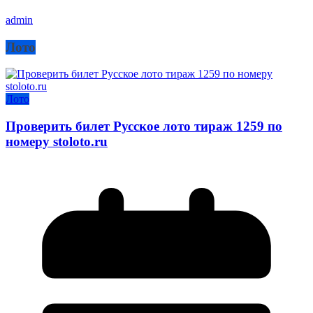
admin
Лото
Лото
Проверить билет Русское лото тираж 1259 по
номеру stoloto.ru