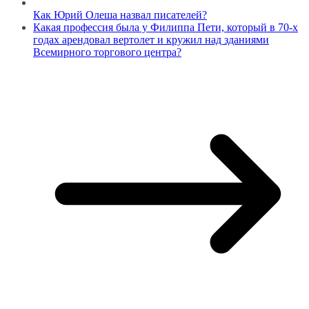
Как Юрий Олеша назвал писателей?
Какая профессия была у Филиппа Пети, который в 70-х
годах арендовал вертолет и кружил над зданиями
Всемирного торгового центра?