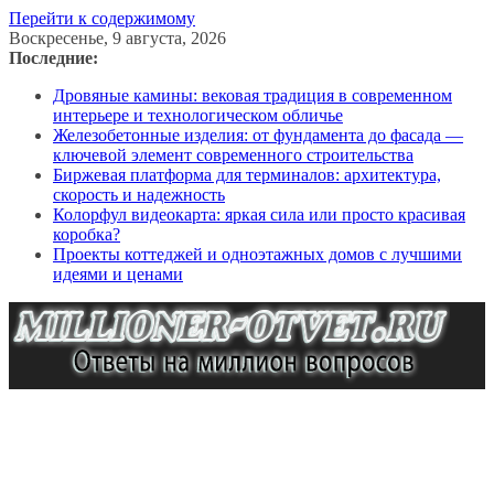
Перейти к содержимому
Воскресенье, 9 августа, 2026
Последние:
Дровяные камины: вековая традиция в современном
интерьере и технологическом обличье
Железобетонные изделия: от фундамента до фасада —
ключевой элемент современного строительства
Биржевая платформа для терминалов: архитектура,
скорость и надежность
Колорфул видеокарта: яркая сила или просто красивая
коробка?
Проекты коттеджей и одноэтажных домов с лучшими
идеями и ценами