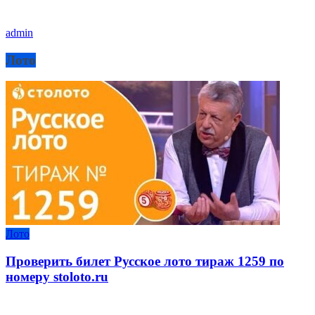
admin
Лото
Лото
Проверить билет Русское лото тираж 1259 по
номеру stoloto.ru