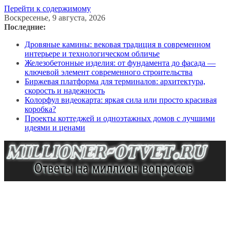
Перейти к содержимому
Воскресенье, 9 августа, 2026
Последние:
Дровяные камины: вековая традиция в современном
интерьере и технологическом обличье
Железобетонные изделия: от фундамента до фасада —
ключевой элемент современного строительства
Биржевая платформа для терминалов: архитектура,
скорость и надежность
Колорфул видеокарта: яркая сила или просто красивая
коробка?
Проекты коттеджей и одноэтажных домов с лучшими
идеями и ценами