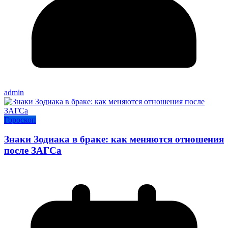
admin
Гороскоп
Знаки Зодиака в браке: как меняются отношения
после ЗАГСа