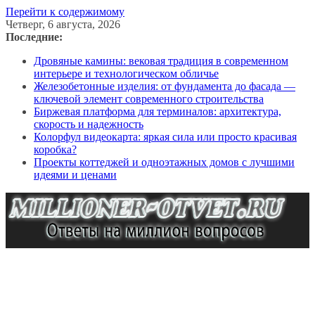
Перейти к содержимому
Четверг, 6 августа, 2026
Последние:
Дровяные камины: вековая традиция в современном
интерьере и технологическом обличье
Железобетонные изделия: от фундамента до фасада —
ключевой элемент современного строительства
Биржевая платформа для терминалов: архитектура,
скорость и надежность
Колорфул видеокарта: яркая сила или просто красивая
коробка?
Проекты коттеджей и одноэтажных домов с лучшими
идеями и ценами