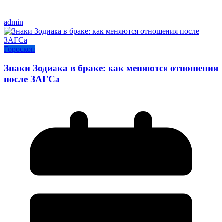
admin
Гороскоп
Знаки Зодиака в браке: как меняются отношения
после ЗАГСа