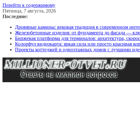
Перейти к содержимому
Пятница, 7 августа, 2026
Последние:
Дровяные камины: вековая традиция в современном инте
Железобетонные изделия: от фундамента до фасада — кл
Биржевая платформа для терминалов: архитектура, скоро
Колорфул видеокарта: яркая сила или просто красивая ко
Проекты коттеджей и одноэтажных домов с лучшими иде