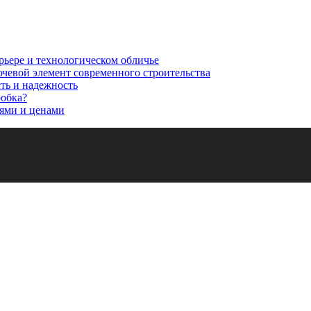
рьере и технологическом обличье
ючевой элемент современного строительства
сть и надежность
робка?
ями и ценами