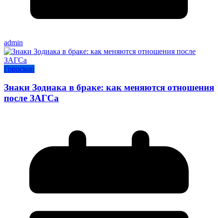
admin
Гороскоп
Знаки Зодиака в браке: как меняются отношения
после ЗАГСа