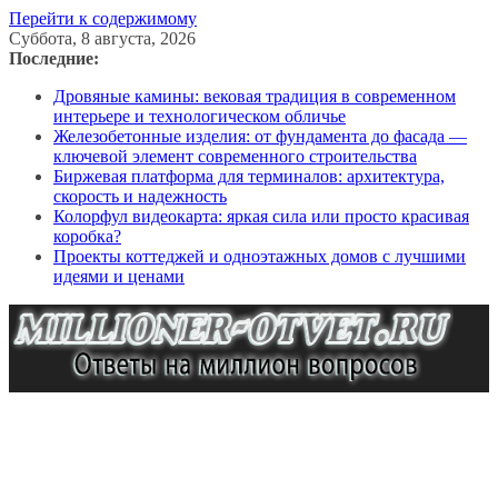
Перейти к содержимому
Суббота, 8 августа, 2026
Последние:
Дровяные камины: вековая традиция в современном
интерьере и технологическом обличье
Железобетонные изделия: от фундамента до фасада —
ключевой элемент современного строительства
Биржевая платформа для терминалов: архитектура,
скорость и надежность
Колорфул видеокарта: яркая сила или просто красивая
коробка?
Проекты коттеджей и одноэтажных домов с лучшими
идеями и ценами