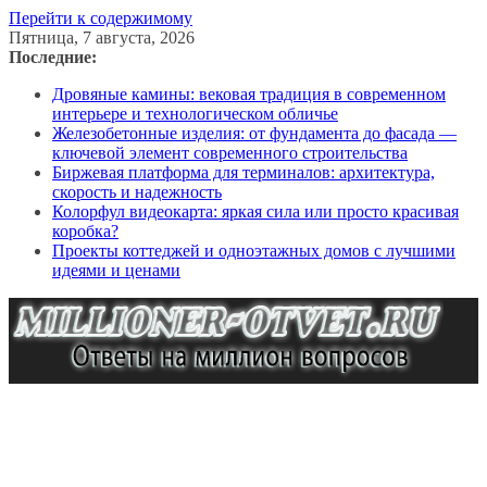
Перейти к содержимому
Пятница, 7 августа, 2026
Последние:
Дровяные камины: вековая традиция в современном
интерьере и технологическом обличье
Железобетонные изделия: от фундамента до фасада —
ключевой элемент современного строительства
Биржевая платформа для терминалов: архитектура,
скорость и надежность
Колорфул видеокарта: яркая сила или просто красивая
коробка?
Проекты коттеджей и одноэтажных домов с лучшими
идеями и ценами