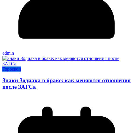
admin
Гороскоп
Знаки Зодиака в браке: как меняются отношения
после ЗАГСа