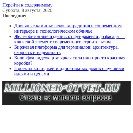
Перейти к содержимому
Суббота, 8 августа, 2026
Последние:
Дровяные камины: вековая традиция в современном
интерьере и технологическом обличье
Железобетонные изделия: от фундамента до фасада —
ключевой элемент современного строительства
Биржевая платформа для терминалов: архитектура,
скорость и надежность
Колорфул видеокарта: яркая сила или просто красивая
коробка?
Проекты коттеджей и одноэтажных домов с лучшими
идеями и ценами