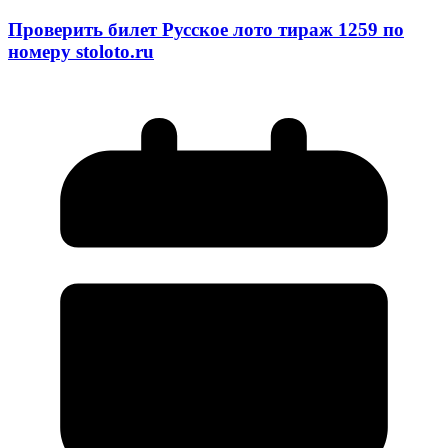
Проверить билет Русское лото тираж 1259 по
номеру stoloto.ru