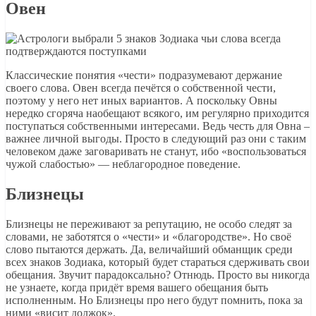
Овен
Классические понятия «чести» подразумевают держание
своего слова. Овен всегда печётся о собственной чести,
поэтому у него нет иных вариантов. А поскольку Овны
нередко сгоряча наобещают всякого, им регулярно приходится
поступаться собственными интересами. Ведь честь для Овна –
важнее личной выгоды. Просто в следующий раз они с таким
человеком даже заговаривать не станут, ибо «воспользоваться
чужой слабостью» — неблагородное поведение.
Близнецы
Близнецы не переживают за репутацию, не особо следят за
словами, не заботятся о «чести» и «благородстве». Но своё
слово пытаются держать. Да, величайший обманщик среди
всех знаков Зодиака, который будет стараться сдерживать свои
обещания. Звучит парадоксально? Отнюдь. Просто вы никогда
не узнаете, когда придёт время вашего обещания быть
исполненным. Но Близнецы про него будут помнить, пока за
ними «висит должок».