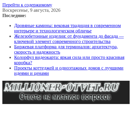
Перейти к содержимому
Воскресенье, 9 августа, 2026
Последние:
Дровяные камины: вековая традиция в современном
интерьере и технологическом обличье
Железобетонные изделия: от фундамента до фасада —
ключевой элемент современного строительства
Биржевая платформа для терминалов: архитектура,
скорость и надежность
Колорфул видеокарта: яркая сила или просто красивая
коробка?
Проекты коттеджей и одноэтажных домов с лучшими
идеями и ценами