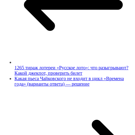
1265 тираж лотереи «Русское лото»: что разыгрывают?
Какой джекпот, проверить билет
Какая пьеса Чайковского не входит в цикл «Времена
года» (варианты ответа) — решение