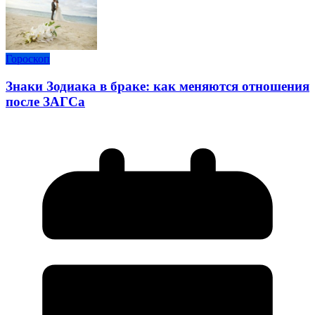
Гороскоп
Знаки Зодиака в браке: как меняются отношения
после ЗАГСа