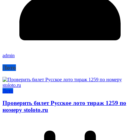
admin
Лото
Лото
Проверить билет Русское лото тираж 1259 по
номеру stoloto.ru