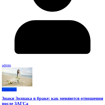
admin
Гороскоп
Знаки Зодиака в браке: как меняются отношения
после ЗАГСа