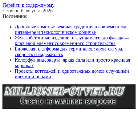
Перейти к содержимому
Четверг, 6 августа, 2026
Последние:
Дровяные камины: вековая традиция в современном
интерьере и технологическом обличье
Железобетонные изделия: от фундамента до фасада —
ключевой элемент современного строительства
Биржевая платформа для терминалов: архитектура,
скорость и надежность
Колорфул видеокарта: яркая сила или просто красивая
коробка?
Проекты коттеджей и одноэтажных домов с лучшими
идеями и ценами