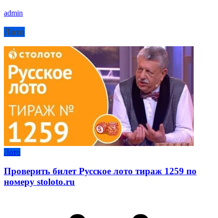
admin
Лото
Лото
Проверить билет Русское лото тираж 1259 по
номеру stoloto.ru