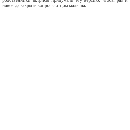
родственники актрисы придумали эту версию, чтобы раз и
навсегда закрыть вопрос с отцом малыша.