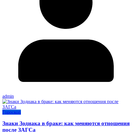
admin
Гороскоп
Знаки Зодиака в браке: как меняются отношения
после ЗАГСа