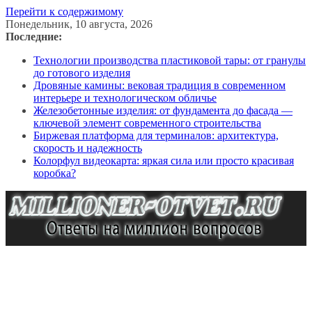
Перейти к содержимому
Понедельник, 10 августа, 2026
Последние:
Технологии производства пластиковой тары: от гранулы
до готового изделия
Дровяные камины: вековая традиция в современном
интерьере и технологическом обличье
Железобетонные изделия: от фундамента до фасада —
ключевой элемент современного строительства
Биржевая платформа для терминалов: архитектура,
скорость и надежность
Колорфул видеокарта: яркая сила или просто красивая
коробка?