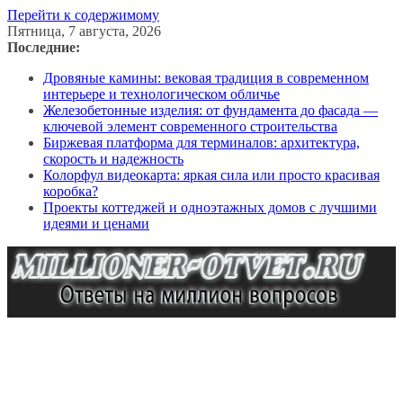
Перейти к содержимому
Пятница, 7 августа, 2026
Последние:
Дровяные камины: вековая традиция в современном
интерьере и технологическом обличье
Железобетонные изделия: от фундамента до фасада —
ключевой элемент современного строительства
Биржевая платформа для терминалов: архитектура,
скорость и надежность
Колорфул видеокарта: яркая сила или просто красивая
коробка?
Проекты коттеджей и одноэтажных домов с лучшими
идеями и ценами