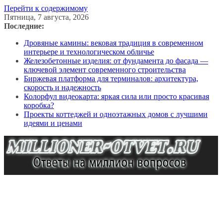
Перейти к содержимому
Пятница, 7 августа, 2026
Последние:
Дровяные камины: вековая традиция в современном
интерьере и технологическом обличье
Железобетонные изделия: от фундамента до фасада —
ключевой элемент современного строительства
Биржевая платформа для терминалов: архитектура,
скорость и надежность
Колорфул видеокарта: яркая сила или просто красивая
коробка?
Проекты коттеджей и одноэтажных домов с лучшими
идеями и ценами