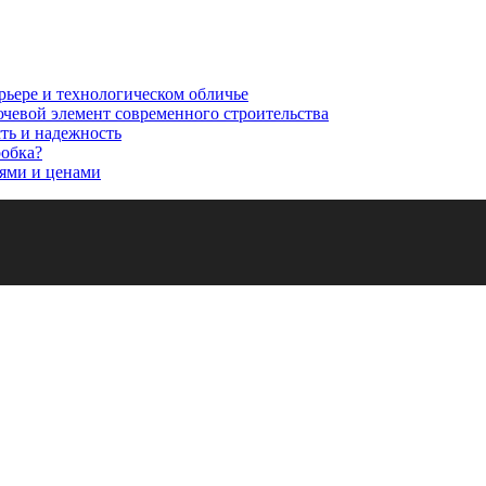
рьере и технологическом обличье
ючевой элемент современного строительства
сть и надежность
робка?
ями и ценами