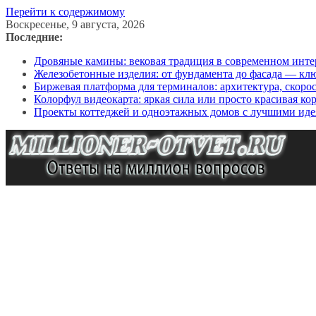
Перейти к содержимому
Воскресенье, 9 августа, 2026
Последние:
Дровяные камины: вековая традиция в современном инте
Железобетонные изделия: от фундамента до фасада — кл
Биржевая платформа для терминалов: архитектура, скоро
Колорфул видеокарта: яркая сила или просто красивая ко
Проекты коттеджей и одноэтажных домов с лучшими иде