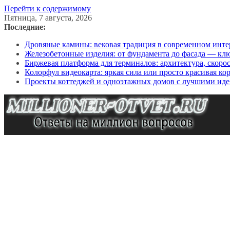
Перейти к содержимому
Пятница, 7 августа, 2026
Последние:
Дровяные камины: вековая традиция в современном инте
Железобетонные изделия: от фундамента до фасада — кл
Биржевая платформа для терминалов: архитектура, скоро
Колорфул видеокарта: яркая сила или просто красивая ко
Проекты коттеджей и одноэтажных домов с лучшими иде