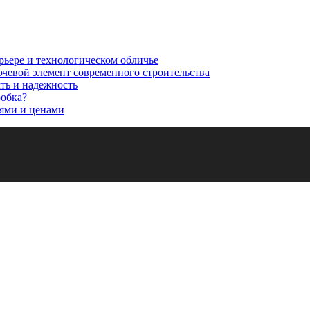
рьере и технологическом обличье
ючевой элемент современного строительства
сть и надежность
робка?
ями и ценами