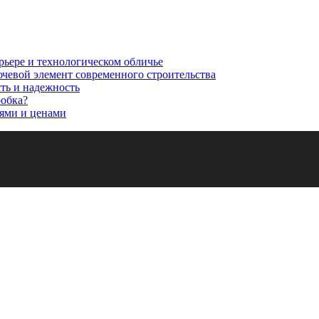
рьере и технологическом обличье
ючевой элемент современного строительства
сть и надежность
робка?
ями и ценами