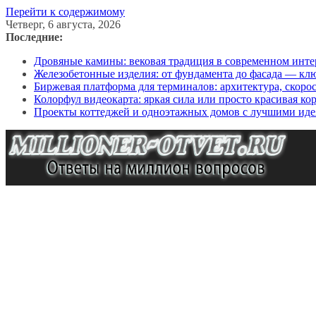
Перейти к содержимому
Четверг, 6 августа, 2026
Последние:
Дровяные камины: вековая традиция в современном инте
Железобетонные изделия: от фундамента до фасада — кл
Биржевая платформа для терминалов: архитектура, скоро
Колорфул видеокарта: яркая сила или просто красивая ко
Проекты коттеджей и одноэтажных домов с лучшими иде