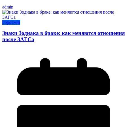
admin
Гороскоп
Знаки Зодиака в браке: как меняются отношения
после ЗАГСа