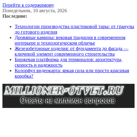
Перейти к содержимому
Понедельник, 10 августа, 2026
Последние:
Технологии производства пластиковой тары: от гранулы
до готового изделия
Дровяные камины: вековая традиция в современном
интерьере и технологическом обличье
Железобетонные изделия: от фундамента до фасада —
ключевой элемент современного строительства
Биржевая платформа для терминалов: архитектура,
скорость и надежность
Колорфул видеокарта: яркая сила или просто красивая
коробка?