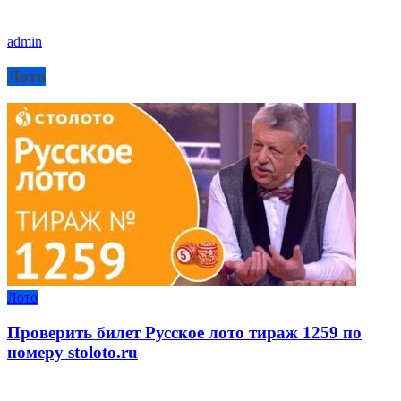
admin
Лото
Лото
Проверить билет Русское лото тираж 1259 по
номеру stoloto.ru