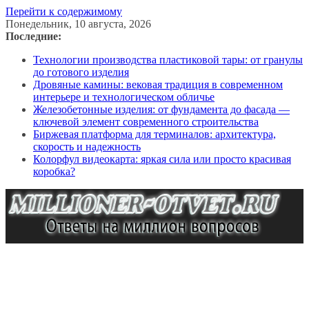
Перейти к содержимому
Понедельник, 10 августа, 2026
Последние:
Технологии производства пластиковой тары: от гранулы
до готового изделия
Дровяные камины: вековая традиция в современном
интерьере и технологическом обличье
Железобетонные изделия: от фундамента до фасада —
ключевой элемент современного строительства
Биржевая платформа для терминалов: архитектура,
скорость и надежность
Колорфул видеокарта: яркая сила или просто красивая
коробка?