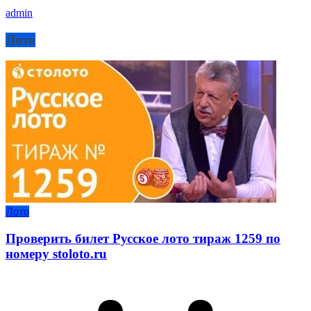
admin
Лото
Лото
Проверить билет Русское лото тираж 1259 по
номеру stoloto.ru