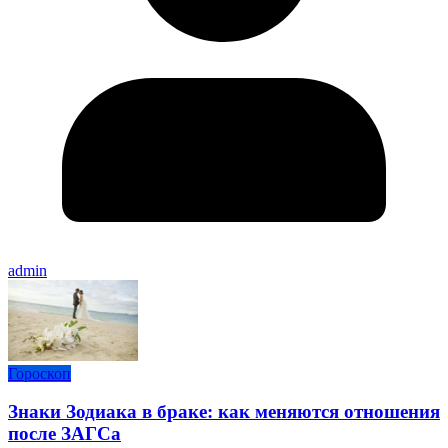
admin
Гороскоп
Знаки Зодиака в браке: как меняются отношения
после ЗАГСа