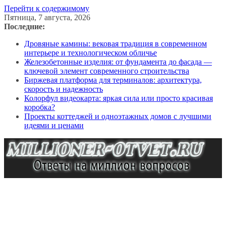
Перейти к содержимому
Пятница, 7 августа, 2026
Последние:
Дровяные камины: вековая традиция в современном
интерьере и технологическом обличье
Железобетонные изделия: от фундамента до фасада —
ключевой элемент современного строительства
Биржевая платформа для терминалов: архитектура,
скорость и надежность
Колорфул видеокарта: яркая сила или просто красивая
коробка?
Проекты коттеджей и одноэтажных домов с лучшими
идеями и ценами