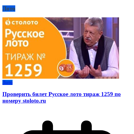
Лото
Лото
Проверить билет Русское лото тираж 1259 по
номеру stoloto.ru