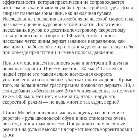
эффективности, которая практически не сопровождается
износом, и заканчиваем «сухой» перенастройкой, где асфальт
сдирает плечевые зоны шин, как наждачная бумага.
Исследование поведения автомобиля на высокой скорости мы
называем оценкой курсовой устойчивости. Достаточно
нескольких кругов по десятикилометровому скоростному
кольцу полигона на скорости 130 км/ч, чтобы понять,
насколько четко шины держат заданное направление, как
реагируют на боковой ветер и уклоны дороги, как ведут себя
при объезде препятствий и смена полосы движения.
При этом оцениваем плавность хода и внутренний шум на
большой скорости. Почему именно 130 км/ч? Так ведь в
нашей стране это максимально возможная скорость,
установленная на отдельных участках платных дорог. Кроме
того, на большинстве трасс правила позволяют держать 110, а
если добавить «бесплатные» 20 км/ч превышения, то получим
те же 130 км/ч. Нет-нет, мы не за то, чтобы нарушать
скоростной режим — но ведь многие так ездят, верно?
Шины Michelin получили высшую оценку за сцепление с
дорогой – руль шкодовской обуви в них становится очень
четким, с понятным «нулем». Понравились немедленные
реакции на руль и высокая информативность корректировки
курса.