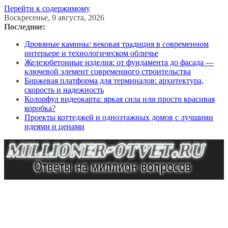
Перейти к содержимому
Воскресенье, 9 августа, 2026
Последние:
Дровяные камины: вековая традиция в современном
интерьере и технологическом обличье
Железобетонные изделия: от фундамента до фасада —
ключевой элемент современного строительства
Биржевая платформа для терминалов: архитектура,
скорость и надежность
Колорфул видеокарта: яркая сила или просто красивая
коробка?
Проекты коттеджей и одноэтажных домов с лучшими
идеями и ценами