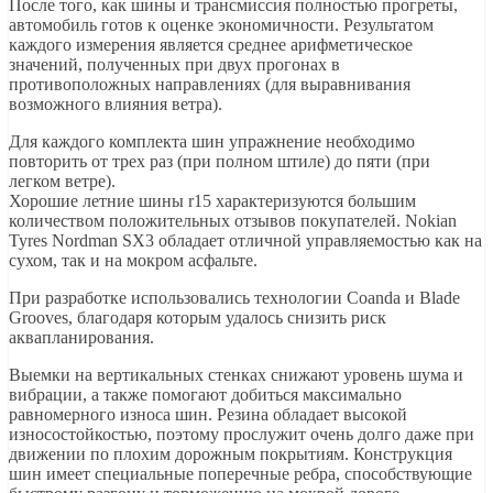
После того, как шины и трансмиссия полностью прогреты,
автомобиль готов к оценке экономичности. Результатом
каждого измерения является среднее арифметическое
значений, полученных при двух прогонах в
противоположных направлениях (для выравнивания
возможного влияния ветра).
Для каждого комплекта шин упражнение необходимо
повторить от трех раз (при полном штиле) до пяти (при
легком ветре).
Хорошие летние шины r15 характеризуются большим
количеством положительных отзывов покупателей. Nokian
Tyres Nordman SX3 обладает отличной управляемостью как на
сухом, так и на мокром асфальте.
При разработке использовались технологии Coanda и Blade
Grooves, благодаря которым удалось снизить риск
аквапланирования.
Выемки на вертикальных стенках снижают уровень шума и
вибрации, а также помогают добиться максимально
равномерного износа шин. Резина обладает высокой
износостойкостью, поэтому прослужит очень долго даже при
движении по плохим дорожным покрытиям. Конструкция
шин имеет специальные поперечные ребра, способствующие