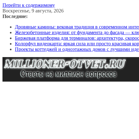
Перейти к содержимому
Воскресенье, 9 августа, 2026
Последние:
Дровяные камины: вековая традиция в современном инте
Железобетонные изделия: от фундамента до фасада — кл
Биржевая платформа для терминалов: архитектура, скоро
Колорфул видеокарта: яркая сила или просто красивая ко
Проекты коттеджей и одноэтажных домов с лучшими иде