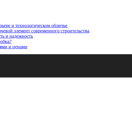
рьере и технологическом обличье
ючевой элемент современного строительства
сть и надежность
робка?
ями и ценами