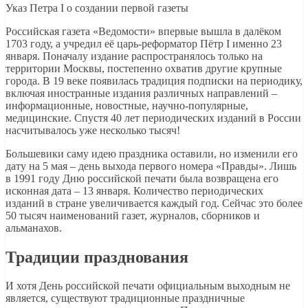
Указ Петра I о создании первой газеты
Российская газета «Ведомости» впервые вышла в далёком
1703 году, а учредил её царь-реформатор Пётр I именно 23
января. Поначалу издание распространялось только на
территории Москвы, постепенно охватив другие крупные
города. В 19 веке появилась традиция подписки на периодику,
включая иностранные издания различных направлений –
информационные, новостные, научно-популярные,
медицинские. Спустя 40 лет периодических изданий в России
насчитывалось уже несколько тысяч!
Большевики саму идею праздника оставили, но изменили его
дату на 5 мая – день выхода первого номера «Правды». Лишь
в 1991 году Дню российской печати была возвращена его
исконная дата – 13 января. Количество периодических
изданий в стране увеличивается каждый год. Сейчас это более
50 тысяч наименований газет, журналов, сборников и
альманахов.
Традиции празднования
И хотя День российской печати официальным выходным не
является, существуют традиционные праздничные