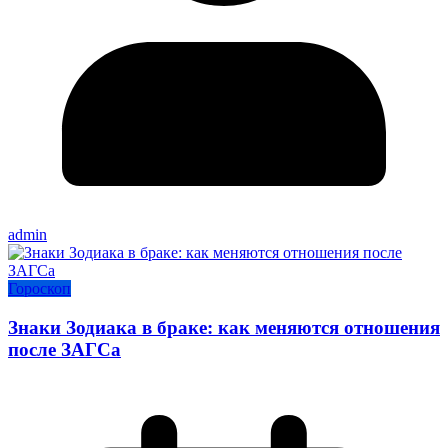
admin
Гороскоп
Знаки Зодиака в браке: как меняются отношения
после ЗАГСа