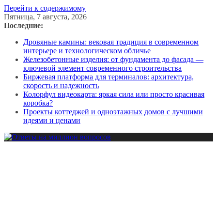
Перейти к содержимому
Пятница, 7 августа, 2026
Последние:
Дровяные камины: вековая традиция в современном
интерьере и технологическом обличье
Железобетонные изделия: от фундамента до фасада —
ключевой элемент современного строительства
Биржевая платформа для терминалов: архитектура,
скорость и надежность
Колорфул видеокарта: яркая сила или просто красивая
коробка?
Проекты коттеджей и одноэтажных домов с лучшими
идеями и ценами