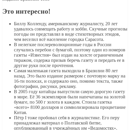
Это интересно!
Биллу Колленду, американскому журналисту, 20 лет
удавалось совмещать работу и хобби. Скучные прогнозы
погоды он представлял в виде стихотворных этюдов,
чем веселил всё население городка Сарасота.
В нелегкие послереволюционные годы в России
случались перебои с бумагой, поэтому один из номеров
газеты «Известия» был издан на холсте ограниченным
тиражом, содержа призыв беречь газету и передать ее в
другие руки после прочтения.
Самая маленькая газета выходила в Бразилии 80 лет
назад. Это было издание размером с почтовую марку на
16-ти полосах, и содержало оно, помимо текста, также
фотографии, рисунки, рекламу.
В 2005 году китайцы выпустили самую дорогую газету
в мире. Её 36 экземпляров были напечатаны на золотой
бумаге, по 500 г золота в каждом. Стоила газетка
«всего» 8100 долларов и символизировала процветание
Китая.
Пётр I тоже пробовал себя в журналистике. Его перу
принадлежал материал о Полтавской битве,
опубликованный в учреждённых им «Ведомостях».