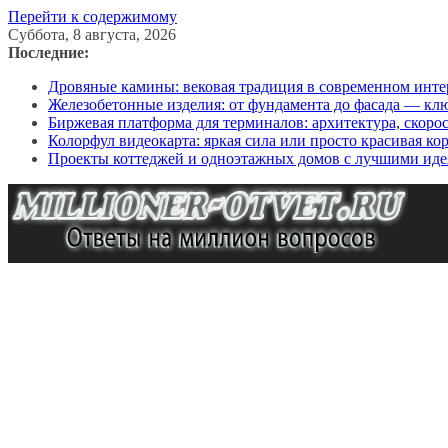
Перейти к содержимому
Суббота, 8 августа, 2026
Последние:
Дровяные камины: вековая традиция в современном инте
Железобетонные изделия: от фундамента до фасада — кл
Биржевая платформа для терминалов: архитектура, скоро
Колорфул видеокарта: яркая сила или просто красивая ко
Проекты коттеджей и одноэтажных домов с лучшими иде