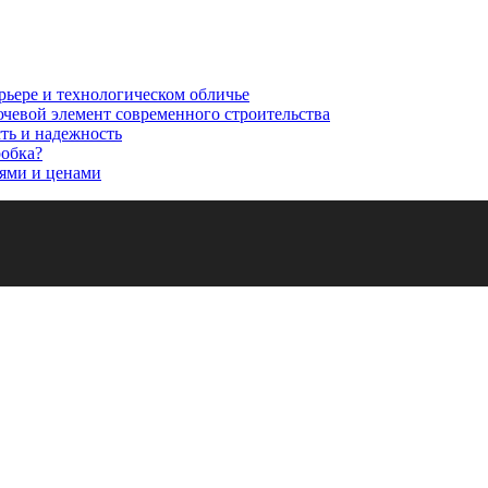
рьере и технологическом обличье
ючевой элемент современного строительства
сть и надежность
робка?
ями и ценами