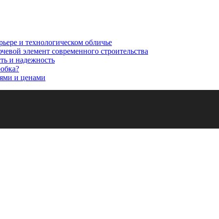
рьере и технологическом обличье
ючевой элемент современного строительства
сть и надежность
робка?
ями и ценами