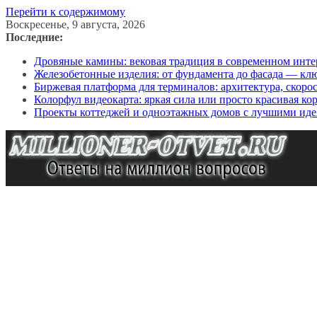
Перейти к содержимому
Воскресенье, 9 августа, 2026
Последние:
Дровяные камины: вековая традиция в современном инте
Железобетонные изделия: от фундамента до фасада — кл
Биржевая платформа для терминалов: архитектура, скоро
Колорфул видеокарта: яркая сила или просто красивая ко
Проекты коттеджей и одноэтажных домов с лучшими иде