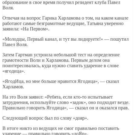
образование в свое время получил резидент клуба Павел
Воля.
Отвечая на вопрос Гарика Харламова о том, на каком канале
работают самые безграмотные ведущие, Татьяна уверенно
заявила: «На Первом».
«Молодцы, Первый канал, и тут вы лидируете!» — пошутил
Павел Воля.
Затем Гартман устроила небольшой тест на определение
грамотности Воли и Харламова. Первым делом она
поинтересовалась, куда нужно ставить ударение в слове
«ягодица».
«ЯгодИца, но мне больше нравится Ягодица», — сказал
Харламов.
На это Воля заявил: «Ребята, если кто-то испытывает
затруднения, используйте слово «задок», оно подходит везде.
Правильно говорить Ягодица», — сказал он и оказался прав.
Следующий вопрос был по слову «дояр».
В итоге никто из ведущих не смог правильно поставить
ударение — правильно говорить «доЯр».