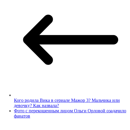
Кого родила Вика в сериале Мажор 3? Мальчика или
девочку? Как назвала?
Фото с перекошенным лицом Ольги Орловой озадачило
фанатов