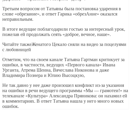
Третьим вопросом от Татьяны была постановка ударения в
слове «обрезание», и ответ Гарика «обрезАние» оказался
неправильным.
В итоге ведущие поблагодарили гостью за интересный урок,
пожелав ей продолжать сеять «доброе, вечное, наше».
Читайте такжеЖенатого Цекало сняли на видео за поцелуями
с любовницей
Отметим, что на своем канале Татьяна Гартман критикует за
ошибки, в частности, ведущих «Первого канала» Ивана
Урганта, Атрема Шеина, Вячеслава Никонова и даже
Владимира Познера и Юлию Высоцкую,
Не так давно у нее даже произошел конфликт из-за указания
на ошибки в речи ведущего программы «Мы — грамотеи!» на
телеканале «Культура» Александра Пряникова: он нахамил ей
в комментариях. В ответ Татьяна нашла у него много новых
ошибок.