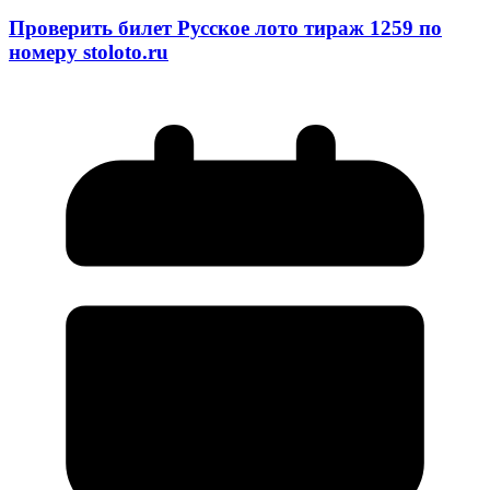
Проверить билет Русское лото тираж 1259 по
номеру stoloto.ru