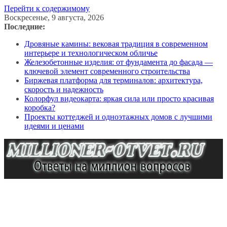
Перейти к содержимому
Воскресенье, 9 августа, 2026
Последние:
Дровяные камины: вековая традиция в современном
интерьере и технологическом обличье
Железобетонные изделия: от фундамента до фасада —
ключевой элемент современного строительства
Биржевая платформа для терминалов: архитектура,
скорость и надежность
Колорфул видеокарта: яркая сила или просто красивая
коробка?
Проекты коттеджей и одноэтажных домов с лучшими
идеями и ценами