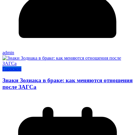
admin
Гороскоп
Знаки Зодиака в браке: как меняются отношения
после ЗАГСа