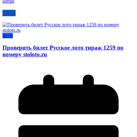
admin
Лото
Лото
Проверить билет Русское лото тираж 1259 по
номеру stoloto.ru