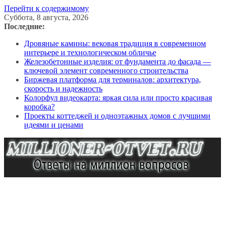
Перейти к содержимому
Суббота, 8 августа, 2026
Последние:
Дровяные камины: вековая традиция в современном
интерьере и технологическом обличье
Железобетонные изделия: от фундамента до фасада —
ключевой элемент современного строительства
Биржевая платформа для терминалов: архитектура,
скорость и надежность
Колорфул видеокарта: яркая сила или просто красивая
коробка?
Проекты коттеджей и одноэтажных домов с лучшими
идеями и ценами