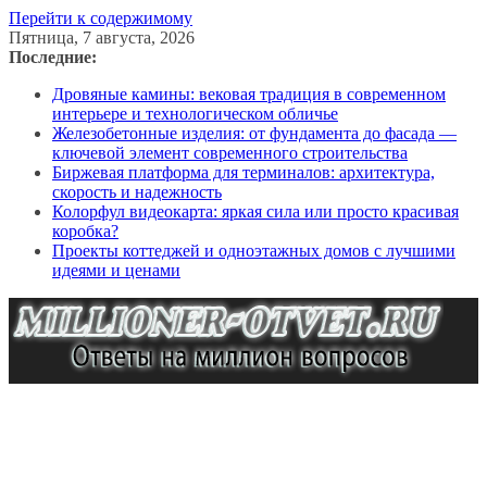
Перейти к содержимому
Пятница, 7 августа, 2026
Последние:
Дровяные камины: вековая традиция в современном
интерьере и технологическом обличье
Железобетонные изделия: от фундамента до фасада —
ключевой элемент современного строительства
Биржевая платформа для терминалов: архитектура,
скорость и надежность
Колорфул видеокарта: яркая сила или просто красивая
коробка?
Проекты коттеджей и одноэтажных домов с лучшими
идеями и ценами