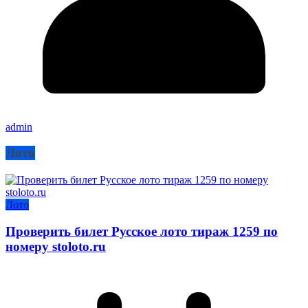
admin
Лото
Лото
Проверить билет Русское лото тираж 1259 по
номеру stoloto.ru