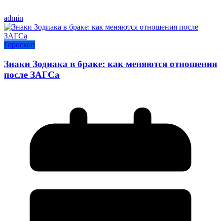
admin
Гороскоп
Знаки Зодиака в браке: как меняются отношения
после ЗАГСа