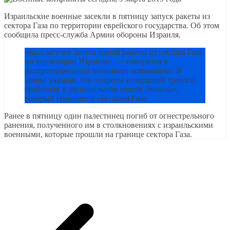
Израильские военные засекли в пятницу запуск ракеты из
сектора Газа по территории еврейского государства. Об этом
сообщила пресс-служба Армии обороны Израиля.
«Был засечен запуск одной ракеты из сектора Газа
по территории Израиля», — говорится в
распространенном военными коммюнике. В
армии указали, что «сирены воздушной тревоги
сработали в региональном совете Эшколь»,
который граничит с сектором Газа.
Ранее в пятницу один палестинец погиб от огнестрельного
ранения, полученного им в столкновениях с израильскими
военными, которые прошли на границе сектора Газа.