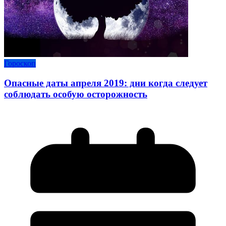
Гороскоп
Опасные даты апреля 2019: дни когда следует
соблюдать особую осторожность