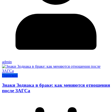
admin
Гороскоп
Знаки Зодиака в браке: как меняются отношения
после ЗАГСа