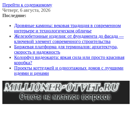
Перейти к содержимому
Четверг, 6 августа, 2026
Последние:
Дровяные камины: вековая традиция в современном
интерьере и технологическом обличье
Железобетонные изделия: от фундамента до фасада —
ключевой элемент современного строительства
Биржевая платформа для терминалов: архитектура,
скорость и надежность
Колорфул видеокарта: яркая сила или просто красивая
коробка?
Проекты коттеджей и одноэтажных домов с лучшими
идеями и ценами