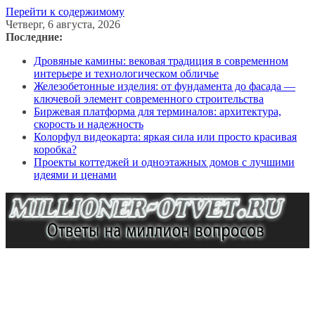
Перейти к содержимому
Четверг, 6 августа, 2026
Последние:
Дровяные камины: вековая традиция в современном
интерьере и технологическом обличье
Железобетонные изделия: от фундамента до фасада —
ключевой элемент современного строительства
Биржевая платформа для терминалов: архитектура,
скорость и надежность
Колорфул видеокарта: яркая сила или просто красивая
коробка?
Проекты коттеджей и одноэтажных домов с лучшими
идеями и ценами