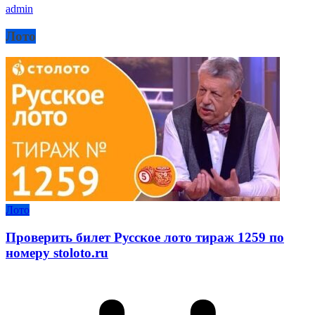
admin
Лото
Лото
Проверить билет Русское лото тираж 1259 по
номеру stoloto.ru