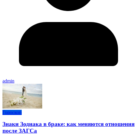
admin
Гороскоп
Знаки Зодиака в браке: как меняются отношения
после ЗАГСа