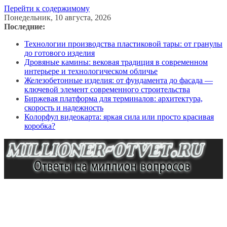
Перейти к содержимому
Понедельник, 10 августа, 2026
Последние:
Технологии производства пластиковой тары: от гранулы
до готового изделия
Дровяные камины: вековая традиция в современном
интерьере и технологическом обличье
Железобетонные изделия: от фундамента до фасада —
ключевой элемент современного строительства
Биржевая платформа для терминалов: архитектура,
скорость и надежность
Колорфул видеокарта: яркая сила или просто красивая
коробка?