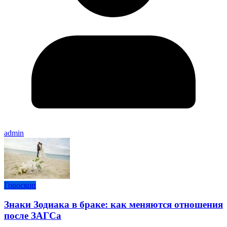
admin
Гороскоп
Знаки Зодиака в браке: как меняются отношения
после ЗАГСа