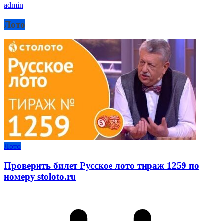
admin
Лото
Лото
Проверить билет Русское лото тираж 1259 по
номеру stoloto.ru