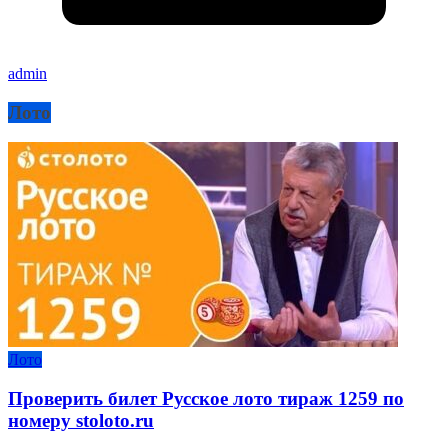
admin
Лото
Лото
Проверить билет Русское лото тираж 1259 по
номеру stoloto.ru