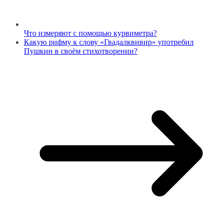
Что измеряют с помощью курвиметра?
Какую рифму к слову «Гвадалквивир» употребил
Пушкин в своём стихотворении?