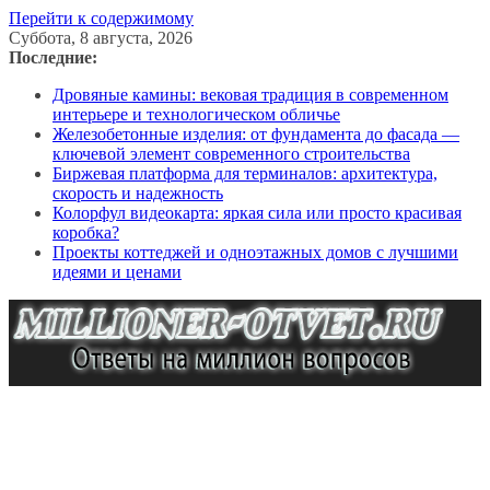
Перейти к содержимому
Суббота, 8 августа, 2026
Последние:
Дровяные камины: вековая традиция в современном
интерьере и технологическом обличье
Железобетонные изделия: от фундамента до фасада —
ключевой элемент современного строительства
Биржевая платформа для терминалов: архитектура,
скорость и надежность
Колорфул видеокарта: яркая сила или просто красивая
коробка?
Проекты коттеджей и одноэтажных домов с лучшими
идеями и ценами