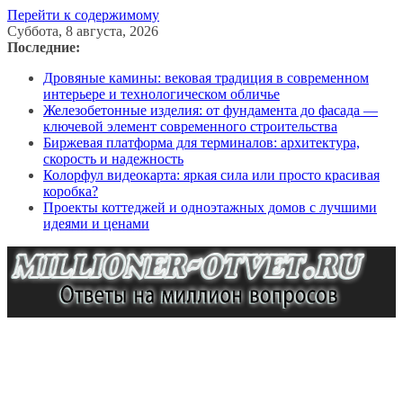
Перейти к содержимому
Суббота, 8 августа, 2026
Последние:
Дровяные камины: вековая традиция в современном
интерьере и технологическом обличье
Железобетонные изделия: от фундамента до фасада —
ключевой элемент современного строительства
Биржевая платформа для терминалов: архитектура,
скорость и надежность
Колорфул видеокарта: яркая сила или просто красивая
коробка?
Проекты коттеджей и одноэтажных домов с лучшими
идеями и ценами