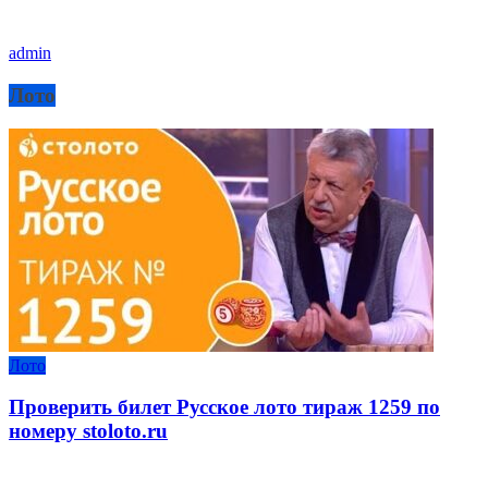
admin
Лото
Лото
Проверить билет Русское лото тираж 1259 по
номеру stoloto.ru