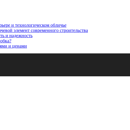
рьере и технологическом обличье
ючевой элемент современного строительства
сть и надежность
робка?
ями и ценами