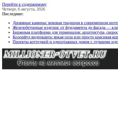
Перейти к содержимому
Четверг, 6 августа, 2026
Последние:
Дровяные камины: вековая традиция в современном инте
Железобетонные изделия: от фундамента до фасада — кл
Биржевая платформа для терминалов: архитектура, скоро
Колорфул видеокарта: яркая сила или просто красивая ко
Проекты коттеджей и одноэтажных домов с лучшими иде