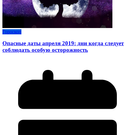
Гороскоп
Опасные даты апреля 2019: дни когда следует
соблюдать особую осторожность