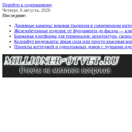
Перейти к содержимому
Четверг, 6 августа, 2026
Последние:
Дровяные камины: вековая традиция в современном инте
Железобетонные изделия: от фундамента до фасада — кл
Биржевая платформа для терминалов: архитектура, скоро
Колорфул видеокарта: яркая сила или просто красивая ко
Проекты коттеджей и одноэтажных домов с лучшими иде