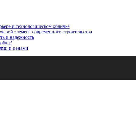
рьере и технологическом обличье
ючевой элемент современного строительства
сть и надежность
робка?
ями и ценами