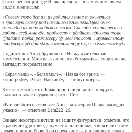
фото с репетиции, где Навка предстала в самом домашнем
виде и подписала:
«Совсем скоро дети и их родители смогут окунуться
в красивую сказку под названием #АленькийЦветочек.
Это одна из моих любимых сказок. Спасибо за интересную
работу всей команде: продюсеру и идейному вдохновителю
@tatiana_navka, режиссеру @_sechenov.com_, музыкальному
продюсеру @edgarskrip и композитору Сергею Ковальскому!»
Подписчики Ани обрушили на Навку язвительные
комментарии. Многие заявили, что без макияжа спортсменка
выглядит посредственно.
«Серая мышь», «Белая моль», «Навка без грима —
катастрофа», «Что с Навкой?», — пишут юзеры.
Кто-то заметил, что Лорак просто подставила подругу,
выложив такое неудачное фото в Сеть.
«Второе Фото выставляет Ани , на котором Навка выглядит
ужасно», — отметила Lera222_26.
Однако некоторые встали на защиту фигуристки, отметив, что
в рабочие будни звезда думает о постановке, а вовсе не о тоне
румян и линии бровей на своем лице — и правильно делает.