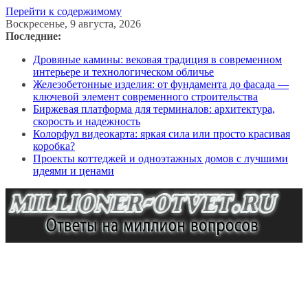
Перейти к содержимому
Воскресенье, 9 августа, 2026
Последние:
Дровяные камины: вековая традиция в современном
интерьере и технологическом обличье
Железобетонные изделия: от фундамента до фасада —
ключевой элемент современного строительства
Биржевая платформа для терминалов: архитектура,
скорость и надежность
Колорфул видеокарта: яркая сила или просто красивая
коробка?
Проекты коттеджей и одноэтажных домов с лучшими
идеями и ценами