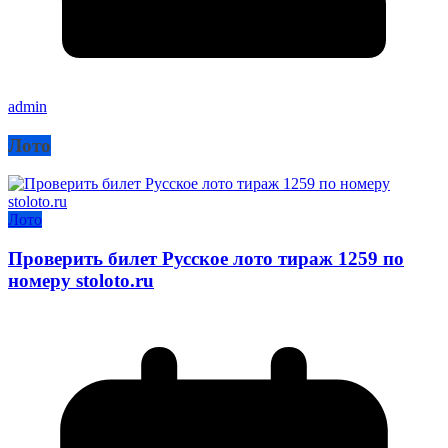
admin
Лото
Лото
Проверить билет Русское лото тираж 1259 по
номеру stoloto.ru