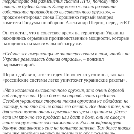
территорию для размещения систем ПРО, потому что
никто не будет давать Киеву возможность развивать
собственное производство высокоточного оружия»,
–
прокомментировал слова Порошенко первый зампред
комитета Госдумы по обороне Александр Шерин, передаетRT.
Он отметил, что в советское время на территории Украины
находились серьезные производственные мощности, которые
находились на максимальной загрузке.
«Сейчас же американцы не заинтересованы в том, чтобы на
Украине развивалась данная отрасль»,
– пояснил
парламентарий.
Шерин добавил, что эта идея Порошенко утопична, так как
«российские системы легко уничтожат украинские ракеты».
«Что касается высокоточного оружия, это очень дорогой
вид вооружения. Цели должны оправдывать средства.
Сегодня украинская сторона таким оружием не обладает не
потому, что кто-то не давал его делать. Все дело в том, что
для этого нужно очень серьезные ресурсы и финансы. Даже
если им кто-то его продаст или даст в долг, они не смогут
этим вооружением воспользоваться. Россия зафиксирует
данную активность еще на попытке запуска. Тем более такая
техника требует квалифицированного обслуживания»,
–