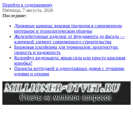
Перейти к содержимому
Пятница, 7 августа, 2026
Последние:
Дровяные камины: вековая традиция в современном
интерьере и технологическом обличье
Железобетонные изделия: от фундамента до фасада —
ключевой элемент современного строительства
Биржевая платформа для терминалов: архитектура,
скорость и надежность
Колорфул видеокарта: яркая сила или просто красивая
коробка?
Проекты коттеджей и одноэтажных домов с лучшими
идеями и ценами