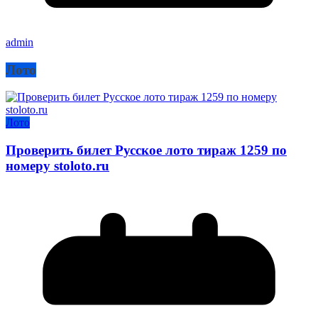
admin
Лото
Лото
Проверить билет Русское лото тираж 1259 по
номеру stoloto.ru