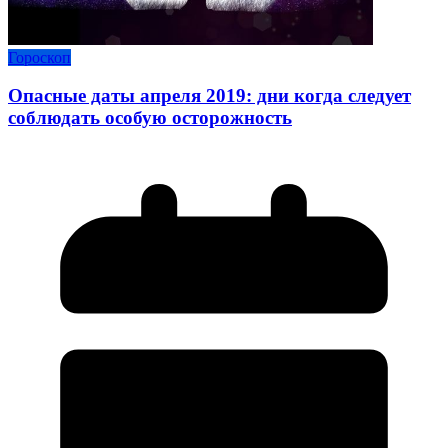
Гороскоп
Опасные даты апреля 2019: дни когда следует
соблюдать особую осторожность