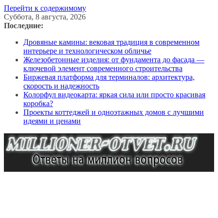
Перейти к содержимому
Суббота, 8 августа, 2026
Последние:
Дровяные камины: вековая традиция в современном
интерьере и технологическом обличье
Железобетонные изделия: от фундамента до фасада —
ключевой элемент современного строительства
Биржевая платформа для терминалов: архитектура,
скорость и надежность
Колорфул видеокарта: яркая сила или просто красивая
коробка?
Проекты коттеджей и одноэтажных домов с лучшими
идеями и ценами