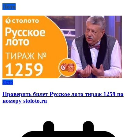
Лото
Лото
Проверить билет Русское лото тираж 1259 по
номеру stoloto.ru