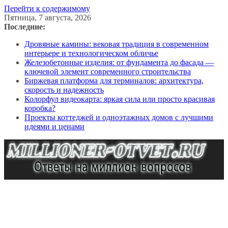
Перейти к содержимому
Пятница, 7 августа, 2026
Последние:
Дровяные камины: вековая традиция в современном
интерьере и технологическом обличье
Железобетонные изделия: от фундамента до фасада —
ключевой элемент современного строительства
Биржевая платформа для терминалов: архитектура,
скорость и надежность
Колорфул видеокарта: яркая сила или просто красивая
коробка?
Проекты коттеджей и одноэтажных домов с лучшими
идеями и ценами