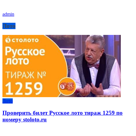
admin
Лото
Лото
Проверить билет Русское лото тираж 1259 по
номеру stoloto.ru