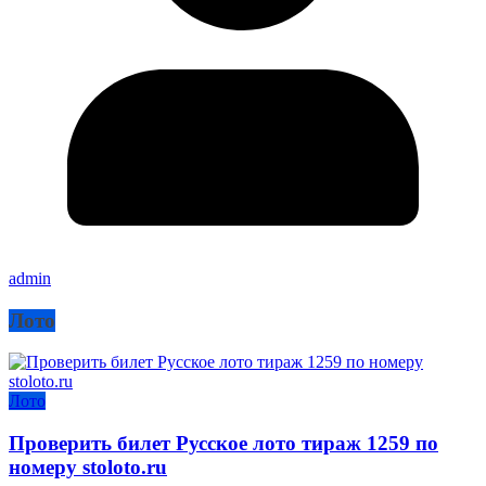
admin
Лото
Лото
Проверить билет Русское лото тираж 1259 по
номеру stoloto.ru