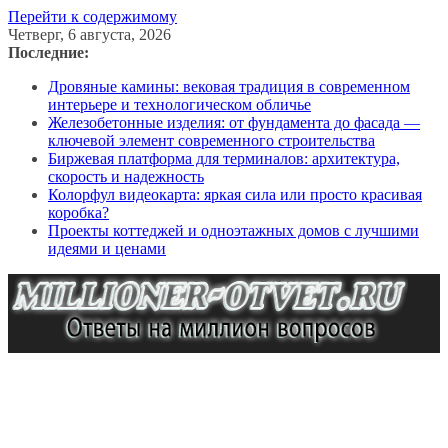
Перейти к содержимому
Четверг, 6 августа, 2026
Последние:
Дровяные камины: вековая традиция в современном
интерьере и технологическом обличье
Железобетонные изделия: от фундамента до фасада —
ключевой элемент современного строительства
Биржевая платформа для терминалов: архитектура,
скорость и надежность
Колорфул видеокарта: яркая сила или просто красивая
коробка?
Проекты коттеджей и одноэтажных домов с лучшими
идеями и ценами