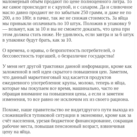
маломерный объём продают по цене полноценного литра. То
же самое происходит и с крупой, и с сахаром. Да и сливочное
масло давно продают не по забытым 250 грамм, и даже не по
200, а по 180г. в пачке, так же не снижая стоимость. За яйца
мы привыкли оплачивать по 10 штук. Положив в упаковку 9
— возьмут, как за 10 и вы не сможете доказать, что цена при
этом должна стать ниже. Не удивлюсь, если завтра и за 6 штук
в упаковке будут брать, как за 10.
О времена, о нравы, о безропотность потребителей, о
бессовестность торгашей, о безразличие государства!
У меня нет другой трактовки данной информации, кроме как
заложенной в ней идеи скрытого повышения цен. Заметим,
что данный маркетинговый ход касается продуктов
ежедневного употребления: крупы, молоко, теперь и яйца,
которые мы покупаем все время, машинально, часто не
обращая внимание на повышения цены, а если и заметим
изменения, то все равно не исключим их из своего рациона.
Похоже, наше правительство не видитдругого пути выхода из
сложившейся тупиковой ситуации в экономике, кроме как за
счёт населения, урезая бюджетное финансирование, сокращая
рабочие места, повышая пенсионный возраст, взвинчивая
цену на яйца.