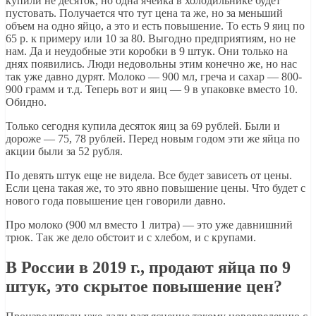
купили не десяток, но одна ячейка в холодильнике будет
пустовать. Получается что тут цена та же, но за меньший
объем на одно яйцо, а это и есть повышение. То есть 9 яиц по
65 р. к примеру или 10 за 80. Выгодно предприятиям, но не
нам. Да и неудобные эти коробки в 9 штук. Они только на
днях появились. Люди недовольны этим конечно же, но нас
так уже давно дурят. Молоко — 900 мл, греча и сахар — 800-
900 грамм и т.д. Теперь вот и яиц — 9 в упаковке вместо 10.
Обидно.
Только сегодня купила десяток яиц за 69 рублей. Были и
дороже — 75, 78 рублей. Перед новым годом эти же яйца по
акции были за 52 рубля.
По девять штук еще не видела. Все будет зависеть от цены.
Если цена такая же, то это явно повышение цены. Что будет с
нового года повышение цен говорили давно.
Про молоко (900 мл вместо 1 литра) — это уже давнишний
трюк. Так же дело обстоит и с хлебом, и с крупами.
В России в 2019 г., продают яйца по 9
штук, это скрытое повышение цен?