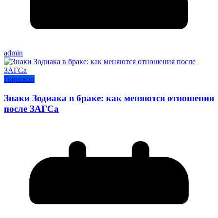
admin
Гороскоп
Знаки Зодиака в браке: как меняются отношения
после ЗАГСа