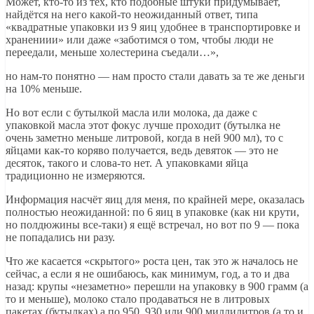
Может, кто-то из тех, кто подобные штуки придумывает,
найдётся на него какой-то неожиданный ответ, типа
«квадратные упаковки из 9 яиц удобнее в транспортировке и
хранениии» или даже «заботимся о том, чтобы люди не
переедали, меньше холестерина съедали…»,
но нам-то понятно — нам просто стали давать за те же деньги
на 10% меньше.
Но вот если с бутылкой масла или молока, да даже с
упаковкой масла этот фокус лучше проходит (бутылка не
очень заметно меньше литровой, когда в ней 900 мл), то с
яйцами как-то коряво получается, ведь девяток — это не
десяток, такого и слова-то нет. А упаковками яйца
традиционно не измеряются.
Информация насчёт яиц для меня, по крайней мере, оказалась
полностью неожиданной: по 6 яиц в упаковке (как ни крути,
но полдюжины все-таки) я ещё встречал, но вот по 9 — пока
не попадались ни разу.
Что же касается «скрытого» роста цен, так это ж началось не
сейчас, а если я не ошибаюсь, как минимум, год, а то и два
назад: крупы «незаметно» перешли на упаковку в 900 грамм (а
то и меньше), молоко стало продаваться не в литровых
пакетах (бутылках) а по 950, 930 или 900 миллилитров (а то и