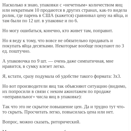
Насколько я знаю, упаковки с «нечетным» количеством яиц
или некратным 10 продаются в других странах, как-то видела
ролик, где парень в США (кажется) сравнивал цену на яйца, и
там были по 12 шт. в упаковке и по 6.
Но могу ошибаться, конечно, кто живет там, поправит.
Но я веду к тому, что вовсе не обязательно продавать и
покупать яйца десятками. Некоторые вообще покупают по 3
ед. поштучно.
А упаковочка по 9 шт. — очень даже симпатичная, мне
нравится, в сумку влезет легко.
Я, кстати, сразу подумала об удобстве такого формата: 3х3.
Но вот производители яиц так объясняют ситуацию (видимо,
их попросили в связи с неким ажиотажем по продаже
«неправильног» числа яиц в упаковке):
Так что это не скрытое повышение цен. Да и трудно тут что-
то скрыть. Просчитать легко, повысилась цена или нет.
Вопрос, можно сказать, риторический.