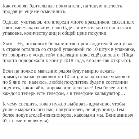
Как говорят бдительные покупатели, на такую наглость
продавцы ещё не осмелились.
Однако, учитывая, что впереди много праздников, связанных
с яйцами «сакрально», надо будет внимательно относиться к
упаковке, количеству яиц и общей цене покупки.
Хмм…Ну, поскольку большинство производителей яиц у нас
в стране остались со старой упаковкой-по 10 штук в упаковке,
то говорить о «скрытой» инфляции пока ещё рановато. Яйца
просто подорожали к концу 2018 года, вполне так открыто).
Если на полке в магазине рядом будут мирно лежать
прямоугольные упаковки по 10 яиц, и квадратные упаковки
по 9 яиц то, надеюсь, любой покупатель будет в состоянии
оценить, какие яйца дороже или дешевле? Тем более что у
каждого теперь есть телефон, а в телефоне-калькулятор­…
К чему спешить, товар нужно выбирать вдумчиво, чтобы
ушлые маркетологи нас, покупателей, не обдурили). Тем
более покупателей-пенсионе­ров, каковыми мы, Вениаминыч
65,с вами и являемся).