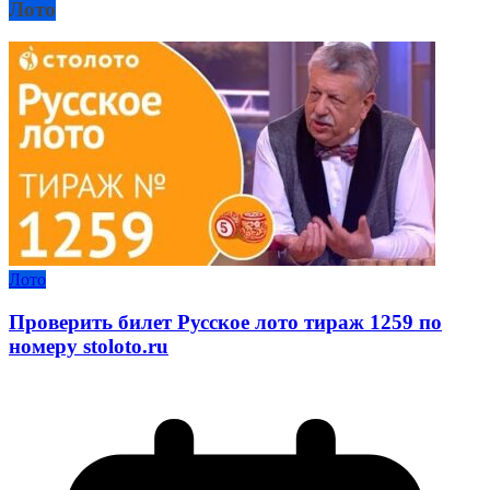
Лото
Лото
Проверить билет Русское лото тираж 1259 по
номеру stoloto.ru