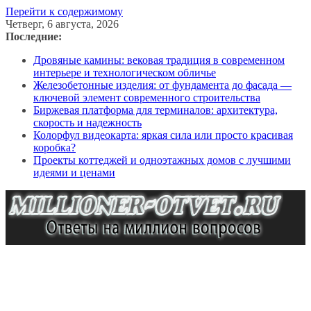
Перейти к содержимому
Четверг, 6 августа, 2026
Последние:
Дровяные камины: вековая традиция в современном
интерьере и технологическом обличье
Железобетонные изделия: от фундамента до фасада —
ключевой элемент современного строительства
Биржевая платформа для терминалов: архитектура,
скорость и надежность
Колорфул видеокарта: яркая сила или просто красивая
коробка?
Проекты коттеджей и одноэтажных домов с лучшими
идеями и ценами