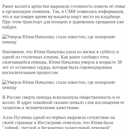
Ранее коллеги артистки выразили готовность помочь её семье
в организации поминок. Так, в СМИ появилась информация,
что в настоящее время музыканты ищут место на кладбище.
При этом транспорт для похорон и церемонии прощания уже
найден.
Напомним, что Юлия Началова ушла из жизни в субботу в
одной из столичных клиник. Как ранее сообщил отец
скончавшейся певицы, Юлия Началова умерла в возрасте 38
лет от остановки сердца, которая была спровоцирована
воспалительным процессом.
В России смерть певицы всколыхнула общественность и ее
коллег. В адрес покойной сказано немало слов восхищения ее
талантом и человеческими качествами.
Алла Пугачева одной из первых выразила сочувствие на
своей странице в Инстаграми отметила, что Юлия была
"доброй, светлой и бесконечно талантливой девочкой".