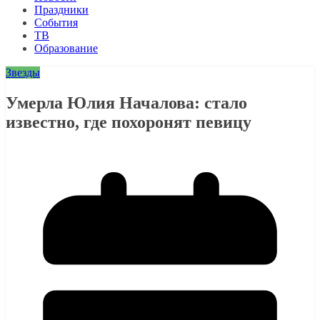
Праздники
События
ТВ
Образование
Звезды
Умерла Юлия Началова: стало
известно, где похоронят певицу