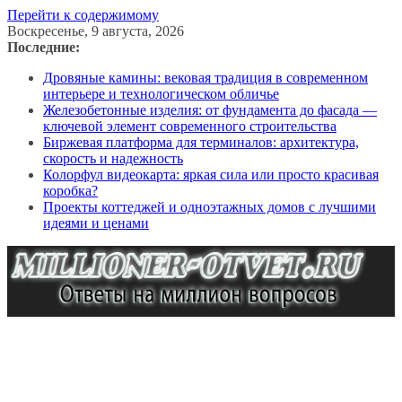
Перейти к содержимому
Воскресенье, 9 августа, 2026
Последние:
Дровяные камины: вековая традиция в современном
интерьере и технологическом обличье
Железобетонные изделия: от фундамента до фасада —
ключевой элемент современного строительства
Биржевая платформа для терминалов: архитектура,
скорость и надежность
Колорфул видеокарта: яркая сила или просто красивая
коробка?
Проекты коттеджей и одноэтажных домов с лучшими
идеями и ценами