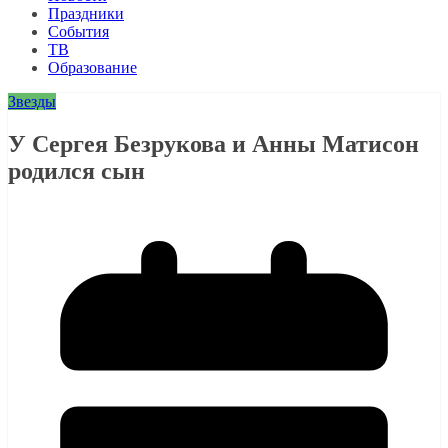
Праздники
События
ТВ
Образование
Звезды
У Сергея Безрукова и Анны Матисон
родился сын