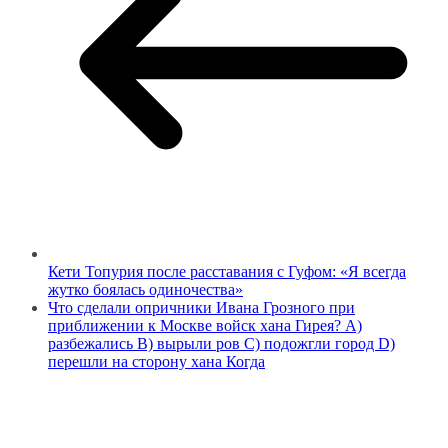
Кети Топурия после расставания с Гуфом: «Я всегда
жутко боялась одиночества»
Что сделали опричники Ивана Грозного при
приближении к Москве войск хана Гирея? А)
разбежались В) вырыли ров С) подожгли город D)
перешли на сторону хана Когда