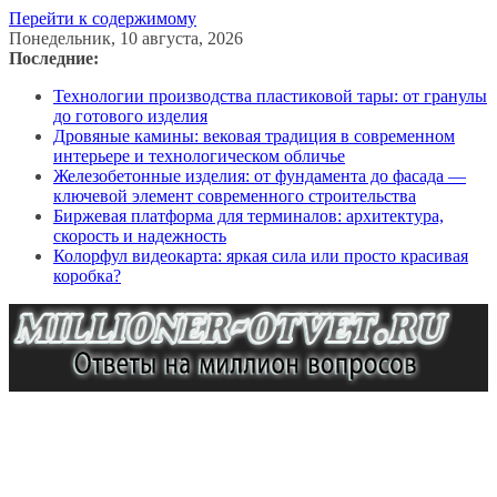
Перейти к содержимому
Понедельник, 10 августа, 2026
Последние:
Технологии производства пластиковой тары: от гранулы
до готового изделия
Дровяные камины: вековая традиция в современном
интерьере и технологическом обличье
Железобетонные изделия: от фундамента до фасада —
ключевой элемент современного строительства
Биржевая платформа для терминалов: архитектура,
скорость и надежность
Колорфул видеокарта: яркая сила или просто красивая
коробка?