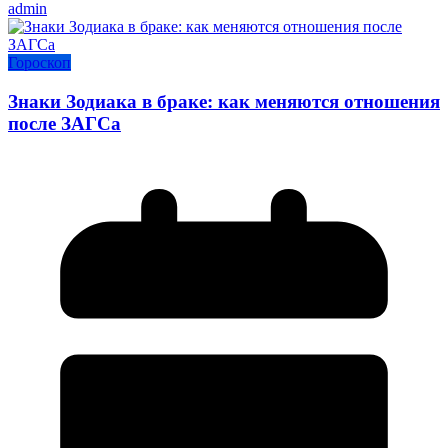
admin
Гороскоп
Знаки Зодиака в браке: как меняются отношения
после ЗАГСа