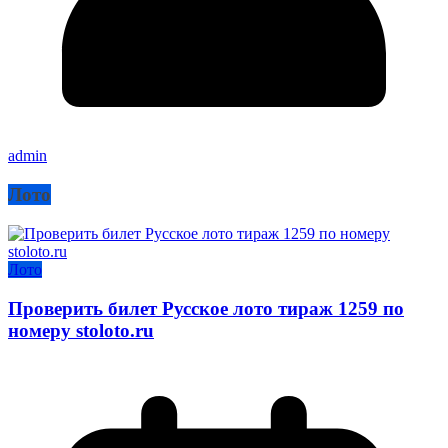
admin
Лото
Лото
Проверить билет Русское лото тираж 1259 по
номеру stoloto.ru