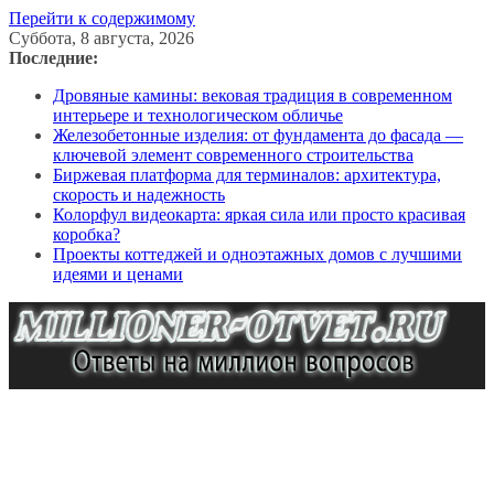
Перейти к содержимому
Суббота, 8 августа, 2026
Последние:
Дровяные камины: вековая традиция в современном
интерьере и технологическом обличье
Железобетонные изделия: от фундамента до фасада —
ключевой элемент современного строительства
Биржевая платформа для терминалов: архитектура,
скорость и надежность
Колорфул видеокарта: яркая сила или просто красивая
коробка?
Проекты коттеджей и одноэтажных домов с лучшими
идеями и ценами