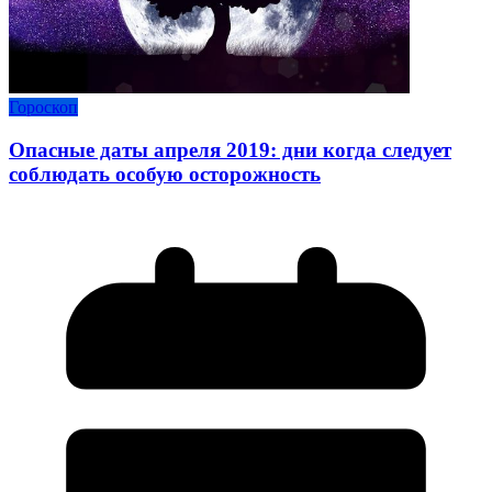
Гороскоп
Опасные даты апреля 2019: дни когда следует
соблюдать особую осторожность