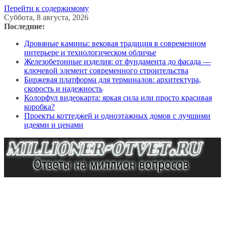
Перейти к содержимому
Суббота, 8 августа, 2026
Последние:
Дровяные камины: вековая традиция в современном
интерьере и технологическом обличье
Железобетонные изделия: от фундамента до фасада —
ключевой элемент современного строительства
Биржевая платформа для терминалов: архитектура,
скорость и надежность
Колорфул видеокарта: яркая сила или просто красивая
коробка?
Проекты коттеджей и одноэтажных домов с лучшими
идеями и ценами