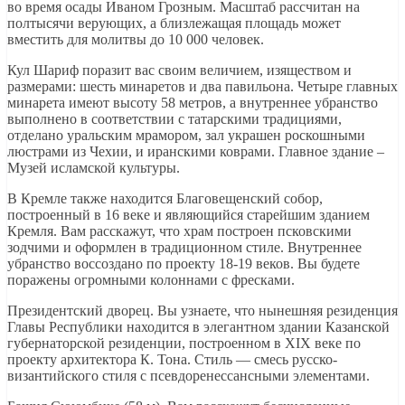
во время осады Иваном Грозным. Масштаб рассчитан на
полтысячи верующих, а близлежащая площадь может
вместить для молитвы до 10 000 человек.
Кул Шариф поразит вас своим величием, изяществом и
размерами: шесть минаретов и два павильона. Четыре главных
минарета имеют высоту 58 метров, а внутреннее убранство
выполнено в соответствии с татарскими традициями,
отделано уральским мрамором, зал украшен роскошными
люстрами из Чехии, и иранскими коврами. Главное здание –
Музей исламской культуры.
В Кремле также находится Благовещенский собор,
построенный в 16 веке и являющийся старейшим зданием
Кремля. Вам расскажут, что храм построен псковскими
зодчими и оформлен в традиционном стиле. Внутреннее
убранство воссоздано по проекту 18-19 веков. Вы будете
поражены огромными колоннами с фресками.
Президентский дворец. Вы узнаете, что нынешняя резиденция
Главы Республики находится в элегантном здании Казанской
губернаторской резиденции, построенном в XIX веке по
проекту архитектора К. Тона. Стиль — смесь русско-
византийского стиля с псевдоренессансными элементами.