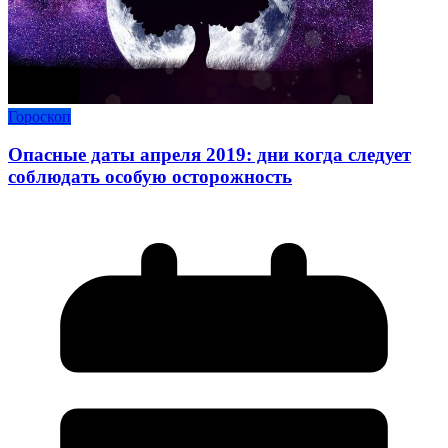
Гороскоп
Опасные даты апреля 2019: дни когда следует
соблюдать особую осторожность