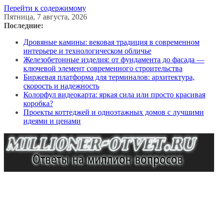
Перейти к содержимому
Пятница, 7 августа, 2026
Последние:
Дровяные камины: вековая традиция в современном
интерьере и технологическом обличье
Железобетонные изделия: от фундамента до фасада —
ключевой элемент современного строительства
Биржевая платформа для терминалов: архитектура,
скорость и надежность
Колорфул видеокарта: яркая сила или просто красивая
коробка?
Проекты коттеджей и одноэтажных домов с лучшими
идеями и ценами