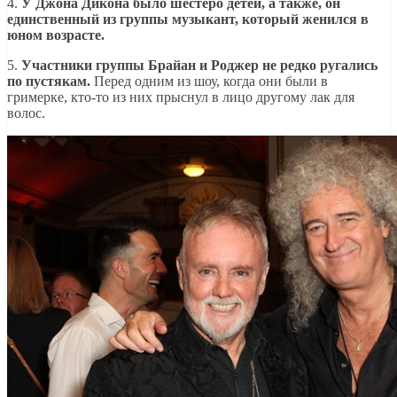
4.
У Джона Дикона было шестеро детей, а также, он
единственный из группы музыкант, который женился в
юном возрасте.
5.
Участники группы Брайан и Роджер не редко ругались
по пустякам.
Перед одним из шоу, когда они были в
гримерке, кто-то из них прыснул в лицо другому лак для
волос.