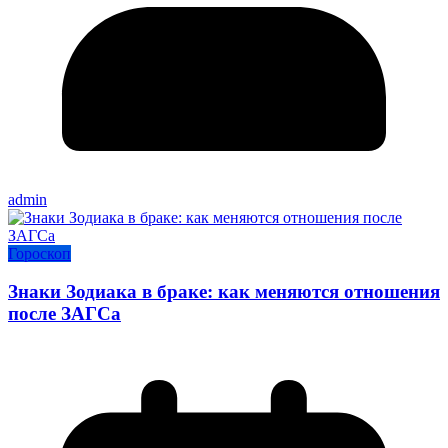
admin
Гороскоп
Знаки Зодиака в браке: как меняются отношения
после ЗАГСа