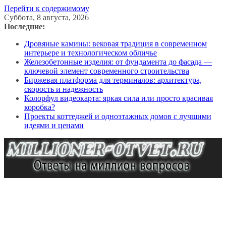
Перейти к содержимому
Суббота, 8 августа, 2026
Последние:
Дровяные камины: вековая традиция в современном
интерьере и технологическом обличье
Железобетонные изделия: от фундамента до фасада —
ключевой элемент современного строительства
Биржевая платформа для терминалов: архитектура,
скорость и надежность
Колорфул видеокарта: яркая сила или просто красивая
коробка?
Проекты коттеджей и одноэтажных домов с лучшими
идеями и ценами