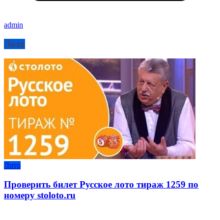
admin
Лото
Лото
Проверить билет Русское лото тираж 1259 по
номеру stoloto.ru